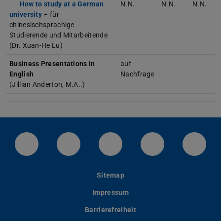
How to study at a German
N.N.
N.N.
N.N.
university
– für
chinesischsprachige
Studierende und Mitarbeitende
(Dr. Xuan-He Lu)
Business Presentations in
auf
English
Nachfrage
(Jillian Anderton, M.A..)
LinkedIn-Seite der TU Darmstadt
Instagram-Kanal der TU Darmstad
Bluesky-Kanal der TU D
Facebook-Seite
YouTu
Sitemap
Impressum
Barrierefreiheit