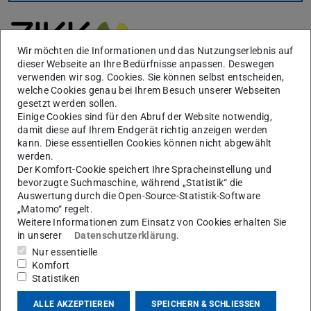
Wir möchten die Informationen und das Nutzungserlebnis auf
dieser Webseite an Ihre Bedürfnisse anpassen. Deswegen
verwenden wir sog. Cookies. Sie können selbst entscheiden,
welche Cookies genau bei Ihrem Besuch unserer Webseiten
gesetzt werden sollen.
Doppeldiplom École Centrale de Lyon - So
Einige Cookies sind für den Abruf der Website notwendig,
sieht der Alltag aus.
damit diese auf Ihrem Endgerät richtig anzeigen werden
kann. Diese essentiellen Cookies können nicht abgewählt
Interviews mit Studierenden
werden.
Mehr erfahren
Der Komfort-Cookie speichert Ihre Spracheinstellung und
bevorzugte Suchmaschine, während „Statistik“ die
Auswertung durch die Open-Source-Statistik-Software
„Matomo“ regelt.
Semesterkurse
Weitere Informationen zum Einsatz von Cookies erhalten Sie
in unserer
Datenschutzerklärung
.
Nur essentielle
Das Kursprogramm des ZIKK entnehmen Sie bitte dem
Komfort
aktuellen
Vorlesungsverzeichnis.
Statistiken
ALLE AKZEPTIEREN
SPEICHERN & SCHLIESSEN